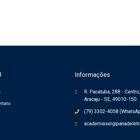
U
Informações
R. Pacatuba, 288 - Centro,
e
Aracaju - SE, 49010-150
ntato
(79) 3302-4058 (WhatsA
academiasergipanadelet