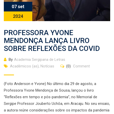
07 set
2024
PROFESSORA YVONE
MENDONÇA LANÇA LIVRO
SOBRE REFLEXÕES DA COVID
By
Academia Sergipana de Letras
Acadêmicos (as)
,
Notícias
(0)
Comment
(Foto Anderson e Yvone) No último dia 29 de agosto, a
Professora Yvone Mendonça de Sousa, lançou o livro
“Reflexões em tempo e pós-pandemia”, no Memorial de
Sergipe Professor Jouberto Uchôa, em Aracaju. No seu ensaio,
a autora reúne considerações sobre os impactos da pandemia