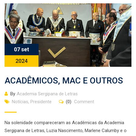
07 set
2024
ACADÊMICOS, MAC E OUTROS
By
Academia Sergipana de Letras
Notícias
,
Presidente
(0)
Comment
Na solenidade compareceram as Acadêmicas da Academia
Sergipana de Letras, Luzia Nascimento, Marlene Calumby e o