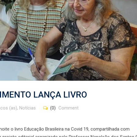
IMENTO LANÇA LIVRO
cos (as)
,
Notícias
(0)
Comment
ite o livro Educação Brasileira na Covid 19, compartilhada com
m projeto editorial organizado pelo Professor Napoleão dos Santos 