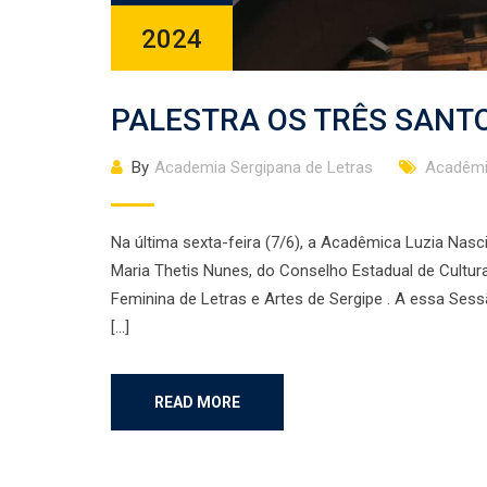
2024
PALESTRA OS TRÊS SANT
By
Academia Sergipana de Letras
Acadêmi
Na última sexta-feira (7/6), a Acadêmica Luzia Nas
Maria Thetis Nunes, do Conselho Estadual de Cultur
Feminina de Letras e Artes de Sergipe . A essa Ses
[…]
READ MORE