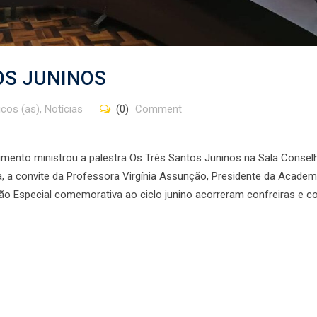
OS JUNINOS
cos (as)
,
Notícias
(0)
Comment
cimento ministrou a palestra Os Três Santos Juninos na Sala Conselh
a, a convite da Professora Virgínia Assunção, Presidente da Academ
são Especial comemorativa ao ciclo junino acorreram confreiras e c