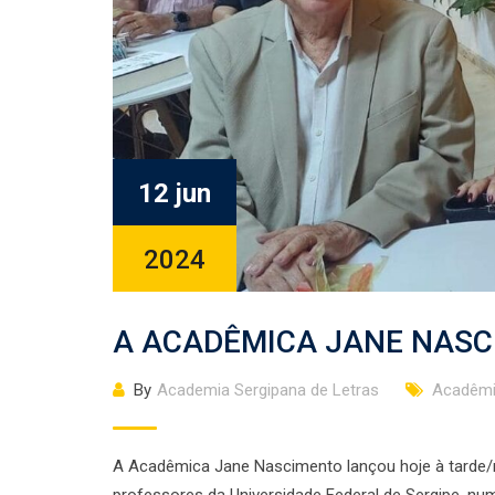
12 jun
2024
A ACADÊMICA JANE NASC
By
Academia Sergipana de Letras
Acadêmi
A Acadêmica Jane Nascimento lançou hoje à tarde/no
professores da Universidade Federal de Sergipe, nu