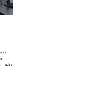
eira
ia
onfrades