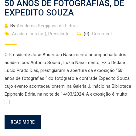
50 ANOS DE FOTOGRAFIAS, DE
EXPEDITO SOUZA
By
Academia Sergipana de Letras
Acadêmicos (as)
,
Presidente
(0)
Comment
O Presidente José Anderson Nascimento acompanhado dos
acadêmicos Antônio Sousa , Luzia Nascimento, Ezio Déda e
Lúcio Prado Dias, prestigiaram a abertura da exposição “50
anos de fotografias “ do fotógrafo e confrade Expedito Souza,
cujo evento aconteceu ontem, na Galeria J. Inácio na Biblioteca
Epiphanio Dória, na noite de 14/03/2024. A exposição é muito
[…]
READ MORE