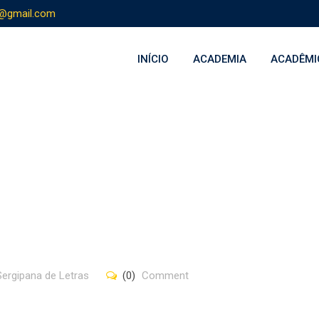
s@gmail.com
INÍCIO
ACADEMIA
ACADÊMI
ergipana de Letras
(0)
Comment