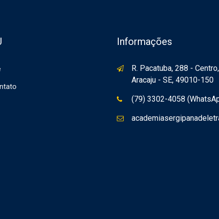
U
Informações
R. Pacatuba, 288 - Centro,
e
Aracaju - SE, 49010-150
ntato
(79) 3302-4058 (WhatsA
academiasergipanadelet