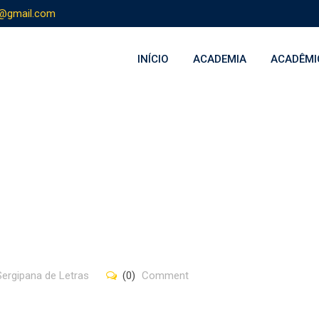
s@gmail.com
INÍCIO
ACADEMIA
ACADÊMI
ergipana de Letras
(0)
Comment