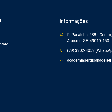
U
Informações
R. Pacatuba, 288 - Centro,
e
Aracaju - SE, 49010-150
ntato
(79) 3302-4058 (WhatsA
academiasergipanadelet