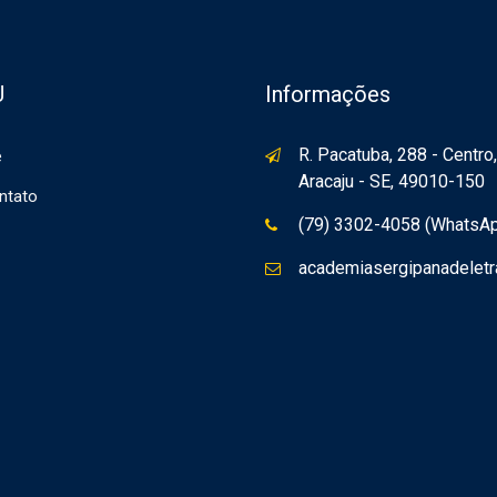
U
Informações
R. Pacatuba, 288 - Centro,
e
Aracaju - SE, 49010-150
ntato
(79) 3302-4058 (WhatsA
academiasergipanadelet