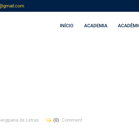
s@gmail.com
INÍCIO
ACADEMIA
ACADÊMI
ergipana de Letras
(0)
Comment