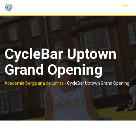
Skip
to
content
CycleBar Uptown
Grand Opening
Academia Sergipana de Letras
-
CycleBar Uptown Grand Opening