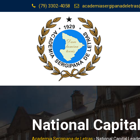
Skip
(79) 3302-4058
academiasergipanadeletra
to
content
National Capita
Academia Sergipana de Letras
-
National Capital Lead