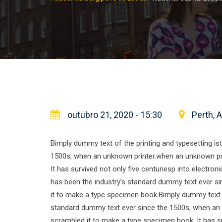
outubro 21, 2020 - 15:30
Perth, A
Bimply dummy text of the printing and typesetting i
1500s, when an unknown printer.when an unknown pri
It has survived not only five centuriesp into electro
has been the industry’s standard dummy text ever si
it to make a type specimen book.Bimply dummy text o
standard dummy text ever since the 1500s, when an 
scrambled it to make a type specimen book. It has su