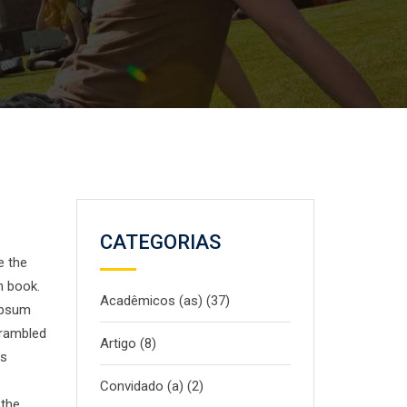
CATEGORIAS
e the
n book.
Acadêmicos (as)
(37)
 Ipsum
crambled
Artigo
(8)
’s
Convidado (a)
(2)
 the