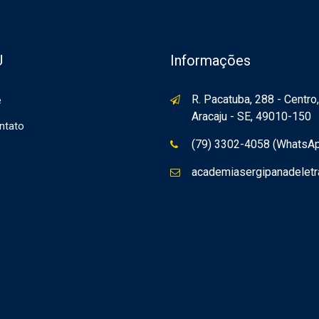
U
Informações
R. Pacatuba, 288 - Centro,
e
Aracaju - SE, 49010-150
ntato
(79) 3302-4058 (WhatsA
academiasergipanadelet