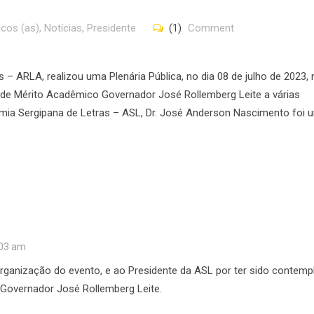
cos (as)
,
Notícias
,
Presidente
(1)
Comment
 – ARLA, realizou uma Plenária Pública, no dia 08 de julho de 2023, 
 de Mérito Acadêmico Governador José Rollemberg Leite a várias
emia Sergipana de Letras – ASL, Dr. José Anderson Nascimento foi 
:03 am
rganização do evento, e ao Presidente da ASL por ter sido contemp
overnador José Rollemberg Leite.