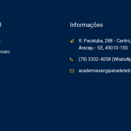
U
Informações
R. Pacatuba, 288 - Centro,
e
Aracaju - SE, 49010-150
ntato
(79) 3302-4058 (WhatsA
academiasergipanadelet