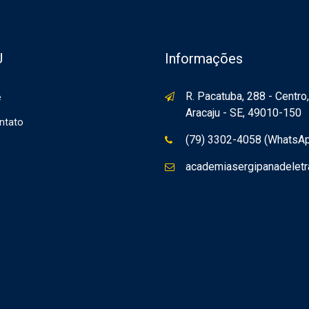
U
Informações
R. Pacatuba, 288 - Centro,
e
Aracaju - SE, 49010-150
ntato
(79) 3302-4058 (WhatsA
academiasergipanadelet