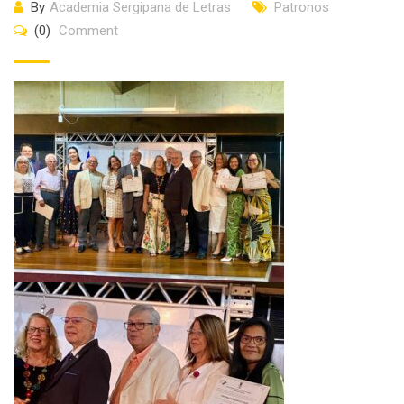
By
Academia Sergipana de Letras
Patronos
(0)
Comment