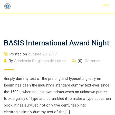
Skip
to
content
BASIS International Award Night
Posted on
outubro 20, 2017
By
Academia Sergipana de Letras
(0)
Comment
Bimply dummy text of the printing and typesetting istryrem
Ipsum has been the industry’s standard dummy text ever since
the 1500s, when an unknown printer.when an unknown printer
took a galley of type and scrambled it to make a type specimen
book. It has survived not only five centuriesp into
electronic.simply dummy text of the […]