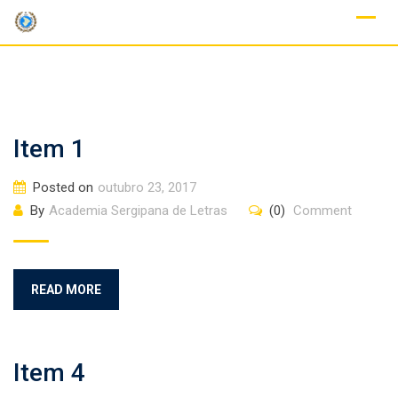
Skip
to
content
Item 1
Posted on
outubro 23, 2017
By
Academia Sergipana de Letras
(0)
Comment
READ MORE
Item 4