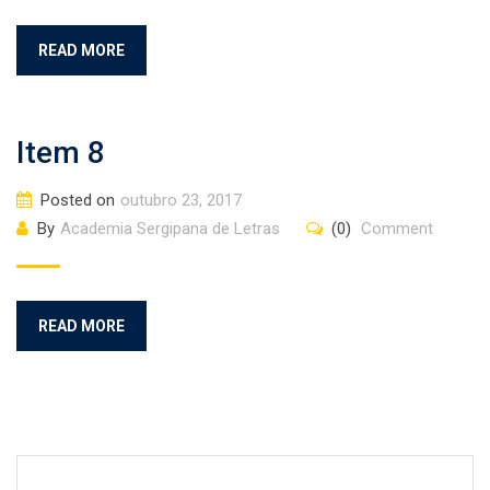
READ MORE
Item 8
Posted on
outubro 23, 2017
By
Academia Sergipana de Letras
(0)
Comment
READ MORE