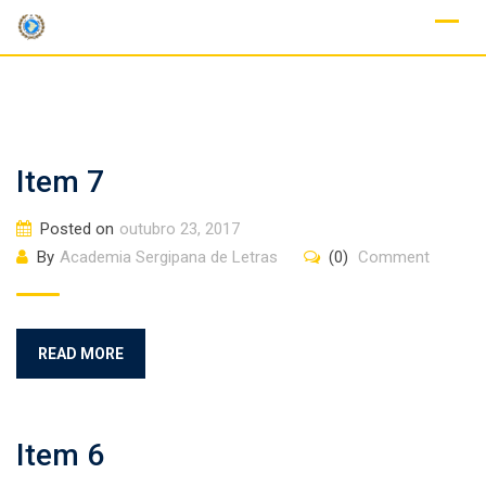
Skip
to
content
Item 7
Posted on
outubro 23, 2017
By
Academia Sergipana de Letras
(0)
Comment
READ MORE
Item 6